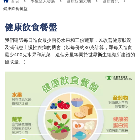
首頁
>
學生全人發展
>
健康校園天地
>
健康資訊
>
健康飲食餐盤
健康飲食餐盤
我們建議每日進食最少兩份水果和三份蔬菜，以改善健康狀況
及減低患上慢性疾病的機會（以每份約80克計算，即每天進食
最少400克水果和蔬菜，這個分量等同於世界
衞
生組織所建議的
攝取量。）