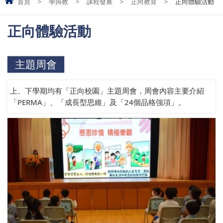
首頁
>
學與教
>
課程發展
>
正向教育
>
正向體驗活動
正向體驗活動
主題周會
上、下學期均有「正向校園」主題周會，周會內容主要介紹
「PERMA」、「成長型思維」及「24個品格強項」。