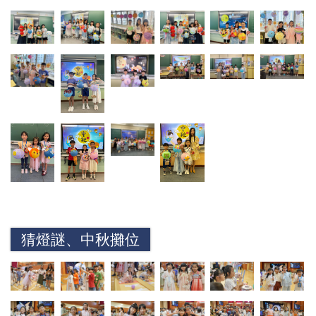
猜燈謎、中秋攤位