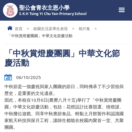
聖公會青衣主恩小學
S.K.H Tsing Yi Chu Yan Primary School
首頁
>
校園生活及學生表現
>
相片集
>
「中秋賞燈慶團圓」中華文化節慶活動
「中秋賞燈慶團圓」中華文化節
慶活動
06/10/2025
中秋節是一個慶祝與家人團圓的節日，同時傳承了不少習俗與
歷史，是重要的文化遺産。
因此，本校在10月6日(農曆八月十五)舉行了「中秋賞燈慶團
圓」中華文化節慶活動，包括：花燈設計比賽競選、猜燈謎、
中秋攤位遊戲、同享中秋應節食品、輕黏土月餅製作和認識國
家航天科技與探月工程，讓師生都能在校園內聚首一堂、共聚
團圓。