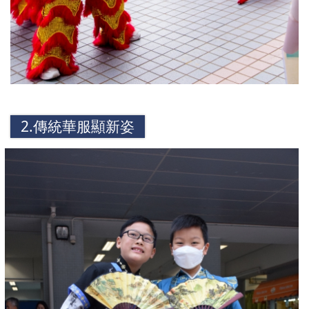
2.傳統華服顯新姿