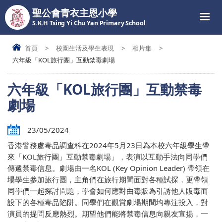
聖公會青衣主恩小學
S.K.H Tsing Yi Chu Yan Primary School
首頁
>
校園生活及學生表現
>
相片集
>
六年級「KOL旅行團」互動禁毒劇場
六年級「KOL旅行團」互動禁毒
劇場
23/05/2024
香港警務處毒品調查科在2024年5月23日為本校六年級學生帶
來「KOL旅行團」互動禁毒劇場」，表演以互動手法向同學們
傳遞禁毒信息。劇場由一名KOL (Key Opinion Leader) 帶領在
場學生參加旅行團，主角們在旅行期間面對各種試探，更帶領
同學們一起探討問題，學會如何應對由毒販為引誘他人販毒而
設下的各種毒品陷阱。同學們在觀賞劇場期間均專注投入，對
演員的提問反應熱烈。期望他們能將禁毒信息向親友宣揚，一