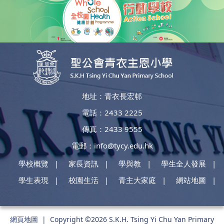
地址：青衣長宏邨
電話：2433 2225
傳真：2433 9555
電郵：
info@tycy.edu.hk
學校概覽
家長資訊
學與教
學生全人發展
學生表現
校園生活
青主大家庭
網站地圖
網頁地圖
| Copyright ©
2026 S.K.H. Tsing Yi Chu Yan Primary